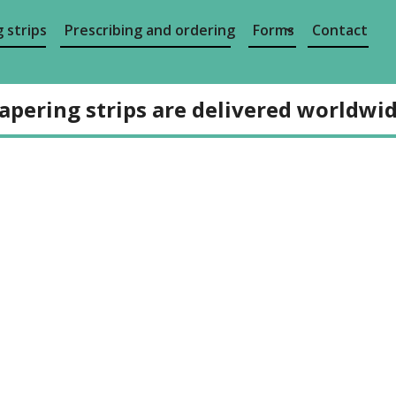
 strips
Prescribing and ordering
Forms
Contact
apering strips are delivered worldwi