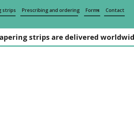
 strips
Prescribing and ordering
Forms
Contact
apering strips are delivered worldwi