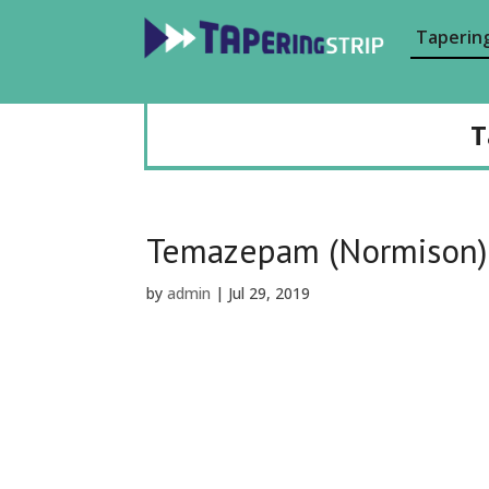
Tapering
T
Temazepam (Normison)
by
admin
|
Jul 29, 2019