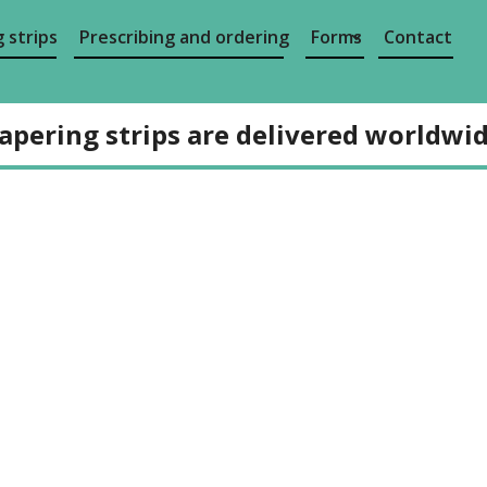
 strips
Prescribing and ordering
Forms
Contact
apering strips are delivered worldwi